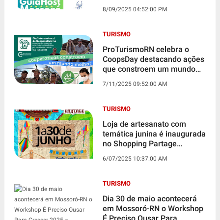
ExpoEduc2025 em Natal-RN*
8/09/2025 04:52:00 PM
TURISMO
ProTurismoRN celebra o
CoopsDay destacando ações
que constroem um mundo
melhor por meio do
7/11/2025 09:52:00 AM
cooperativismo no turismo e
na economia criativa
TURISMO
Loja de artesanato com
temática junina é inaugurada
no Shopping Partage
Mossoró
6/07/2025 10:37:00 AM
TURISMO
Dia 30 de maio acontecerá
em Mossoró-RN o Workshop
É Preciso Ousar Para