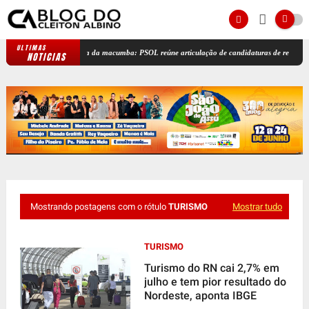
ULTIMAS
Bancada da macumba: PSOL reúne articulação de candidaturas de religiões de m
NOTICIAS
Mostrando postagens com o rótulo
TURISMO
Mostrar tudo
TURISMO
Turismo do RN cai 2,7% em
julho e tem pior resultado do
Nordeste, aponta IBGE