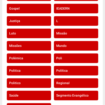
Gospel
IEADERN
Justiça
L
Luto
Missão
Missões
Mundo
Polêmica
Poli
Politica
Política
Politico
Regional
Saúde
Segmento Evangélico