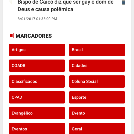
Bispo de Caicó diz que ser gay é dom de
Deus e causa polêmica
8/01/2017 01:35:00 PM
MARCADORES
Artigos
Brasil
CGADB
Cidades
Classificados
Coluna Social
CPAD
Esporte
Evangélico
Evento
Eventos
Geral