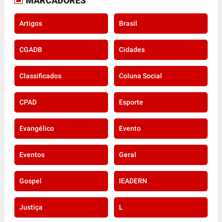
MARCADORES
Artigos
Brasil
CGADB
Cidades
Classificados
Coluna Social
CPAD
Esporte
Evangélico
Evento
Eventos
Geral
Gospel
IEADERN
Justiça
L