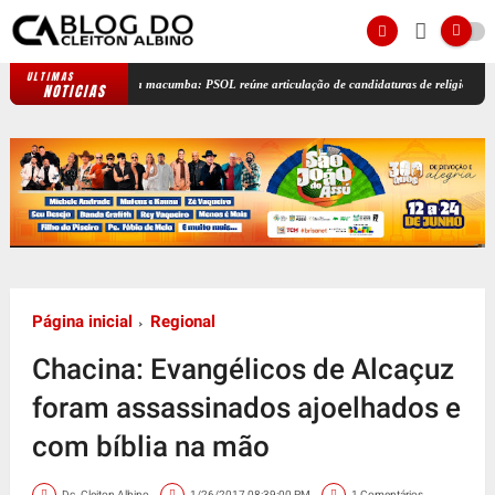
ULTIMAS
Bancada da macumba: PSOL reúne articulação de candidaturas de religiões de matriz a
NOTICIAS
Página inicial
Regional
Chacina: Evangélicos de Alcaçuz
foram assassinados ajoelhados e
com bíblia na mão
Dc. Cleiton Albino
1/26/2017 08:39:00 PM
1 Comentários