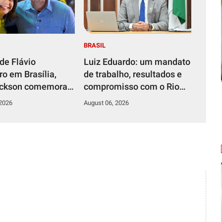
BRASIL
de Flávio
Luiz Eduardo: um mandato
o em Brasília,
de trabalho, resultados e
ickson comemora
compromisso com o Rio
ação da
Grande do Norte
 2026
August 06, 2026
tura de Michelle
ro ao Senado