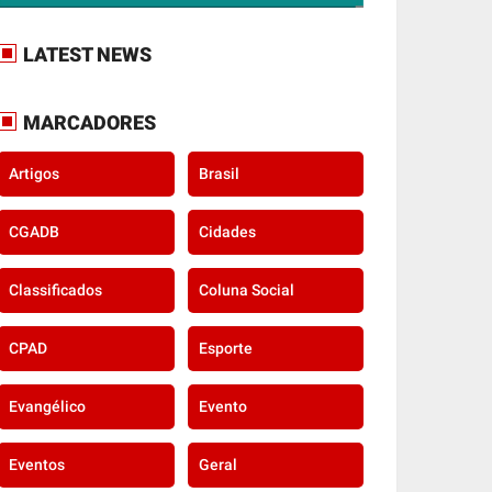
LATEST NEWS
MARCADORES
Artigos
Brasil
CGADB
Cidades
Classificados
Coluna Social
CPAD
Esporte
Evangélico
Evento
Eventos
Geral