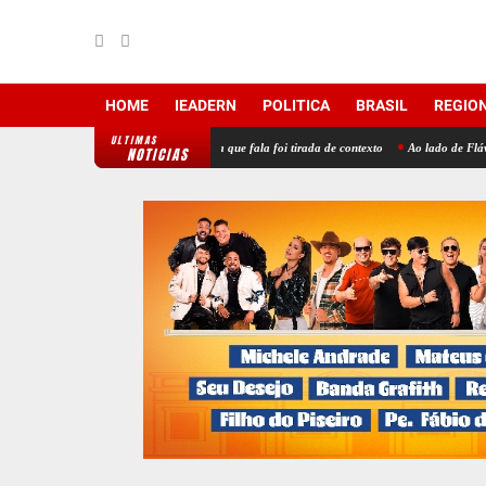
HOME
IEADERN
POLITICA
BRASIL
REGIO
ULTIMAS
nega compra de votos e afirma que fala foi tirada de contexto
Ao lado de Flávio Bolson
NOTICIAS