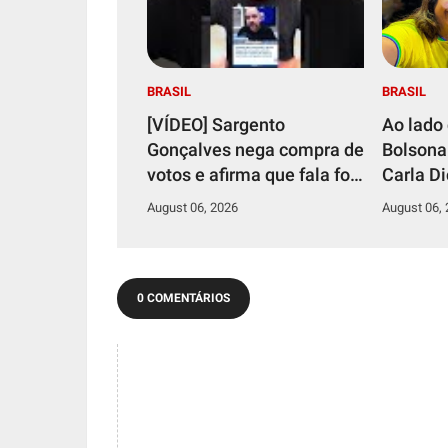
BRASIL
BRASIL
[VÍDEO] Sargento
Ao lado 
Gonçalves nega compra de
Bolsonar
votos e afirma que fala foi
Carla D
tirada de contexto
confirm
August 06, 2026
August 06,
candida
Bolsona
Federal
0 COMENTÁRIOS