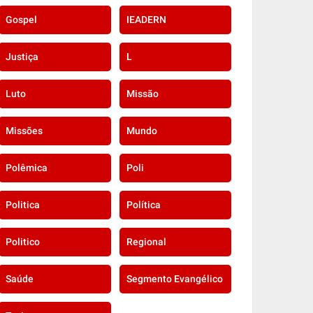
Gospel
IEADERN
Justiça
L
Luto
Missão
Missões
Mundo
Polêmica
Poli
Politica
Política
Politico
Regional
Saúde
Segmento Evangélico