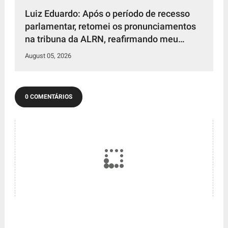
Luiz Eduardo: Após o período de recesso
parlamentar, retomei os pronunciamentos
na tribuna da ALRN, reafirmando meu
compromisso de defender os interesses da
August 05, 2026
população potiguar.
0 COMENTÁRIOS