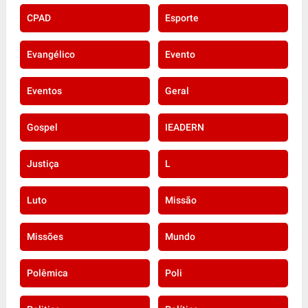
CPAD
Esporte
Evangélico
Evento
Eventos
Geral
Gospel
IEADERN
Justiça
L
Luto
Missão
Missões
Mundo
Polêmica
Poli