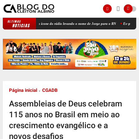
ULTIMAS
Jota Régis, um ícone do rádio levando o nome de Jorge para o RN
Ex-prefeito Felipão
NOTICIAS
Página inicial
CGADB
Assembleias de Deus celebram
115 anos no Brasil em meio ao
crescimento evangélico e a
novos desafios