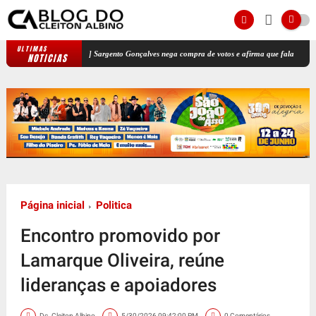
ULTIMAS
[VÍDEO] Sargento Gonçalves nega compra de votos e afirma que fala foi tirada de c
NOTICIAS
Página inicial
Politica
Encontro promovido por
Lamarque Oliveira, reúne
lideranças e apoiadores
Dc. Cleiton Albino
5/30/2026 09:42:00 PM
0 Comentários