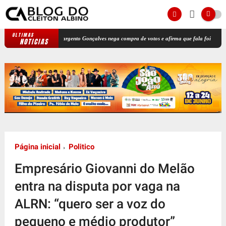
ULTIMAS
[VÍDEO] Sargento Gonçalves nega compra de votos e afirma que fala foi tirada de conte
NOTICIAS
Página inicial
Politico
Empresário Giovanni do Melão
entra na disputa por vaga na
ALRN: “quero ser a voz do
pequeno e médio produtor”