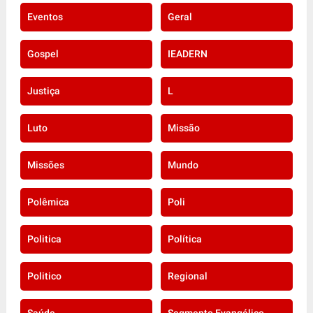
Eventos
Geral
Gospel
IEADERN
Justiça
L
Luto
Missão
Missões
Mundo
Polêmica
Poli
Politica
Política
Politico
Regional