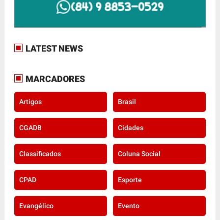
LATEST NEWS
MARCADORES
Artigos
Brasil
CGADB
Cidades
Classificados
Coluna Social
CPAD
Esporte
Evangélico
Evento