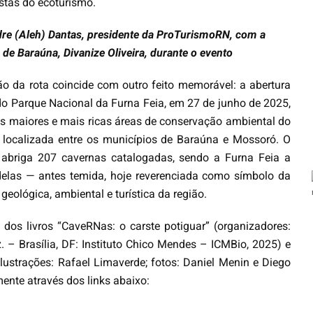
stas do ecoturismo.
re (Aleh) Dantas, presidente da ProTurismoRN, com a
a de Baraúna, Divanize Oliveira, durante o evento
ão da rota coincide com outro feito memorável: a abertura
 do Parque Nacional da Furna Feia, em 27 de junho de 2025,
 maiores e mais ricas áreas de conservação ambiental do
 localizada entre os municípios de Baraúna e Mossoró. O
 abriga 207 cavernas catalogadas, sendo a Furna Feia a
elas — antes temida, hoje reverenciada como símbolo da
 geológica, ambiental e turística da região.
os livros “CaveRNas: o carste potiguar” (organizadores:
 – Brasília, DF: Instituto Chico Mendes – ICMBio, 2025) e
ilustrações: Rafael Limaverde; fotos: Daniel Menin e Diego
ente através dos links abaixo: