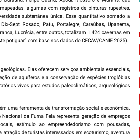
mapeadas, algumas com registros de pinturas rupestres,
iversidade subterrânea única. Esse quantitativo somado a
ix-Sept Rosado, Patu, Portalegre, Caraúbas, Upanema,
Branca, Lucrécia, entre outros, totalizam 1.424 cavernas em
arste potiguar” com base nos dados do CECAV/CANIE 2025).
eológicas. Elas oferecem serviços ambientais essenciais,
eção de aquíferos e a conservação de espécies troglóbias
atórios vivos para estudos paleoclimáticos, arqueológicos
bém uma ferramenta de transformação social e econômica.
e Nacional da Furna Feia representa geração de empregos
s locais, estímulo ao empreendedorismo com pousadas,
a atração de turistas interessados em ecoturismo, aventura