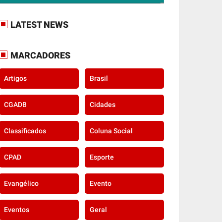
LATEST NEWS
MARCADORES
Artigos
Brasil
CGADB
Cidades
Classificados
Coluna Social
CPAD
Esporte
Evangélico
Evento
Eventos
Geral