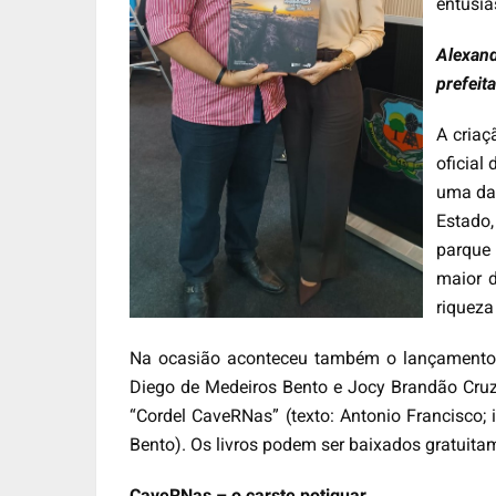
entusia
Alexand
prefeit
A criaç
oficial
uma das
Estado,
parque
maior d
riqueza
Na ocasião aconteceu também o lançamento d
Diego de Medeiros Bento e Jocy Brandão Cruz.
“Cordel CaveRNas” (texto: Antonio Francisco; 
Bento). Os livros podem ser baixados gratuitam
CaveRNas – o carste potiguar