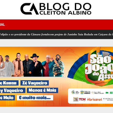
NAL
esidente da Câmara fortalecem projeto de Juninho Saia Rodada em Caiçara do Rio do Vento