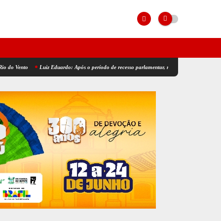
Luiz Eduardo: Após o período de recesso parlamentar, retomei os pronunciamentos na tribun