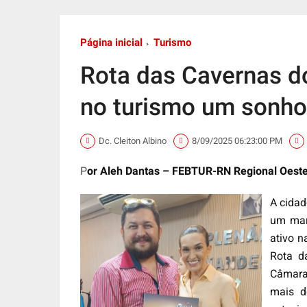
Página inicial
Turismo
Rota das Cavernas d
no turismo um sonho
Dc. Cleiton Albino
8/09/2025 06:23:00 PM
P
or Aleh Dantas – FEBTUR-RN Regional Oest
A cidad
um marc
ativo n
Rota d
Câmara 
mais d