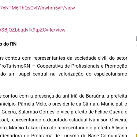
dn-S7xNTM6ThQsOvIWnwhm5yF/view
JkSBjQZbbqdvfk9tpZCvrle/view
o do RN
 contou com representantes da sociedade civil, do setor
 ProTurismoRN — Cooperativa de Profissionais e Promoção
 um papel central na valorização do espeleoturismo
contou com a presença da anfitriã de Baraúna, a prefeita
município, Pâmela Melo, o presidente da Câmara Municipal, o
pe Guerra, Salomão Gomes, o vice-prefeito de Felipe Guerra e
oal, representando o deputado estadual Ivanilson Oliveira,
soró, Márcio Takagi (no ato representando o prefeito Allyson
ordenadora do Programa de Turismo de Base Comunitária