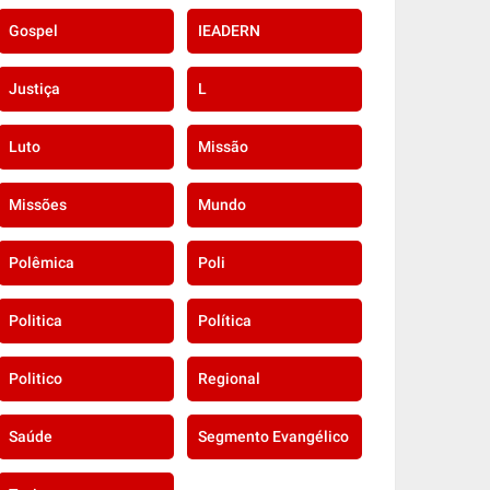
Gospel
IEADERN
Justiça
L
Luto
Missão
Missões
Mundo
Polêmica
Poli
Politica
Política
Politico
Regional
Saúde
Segmento Evangélico