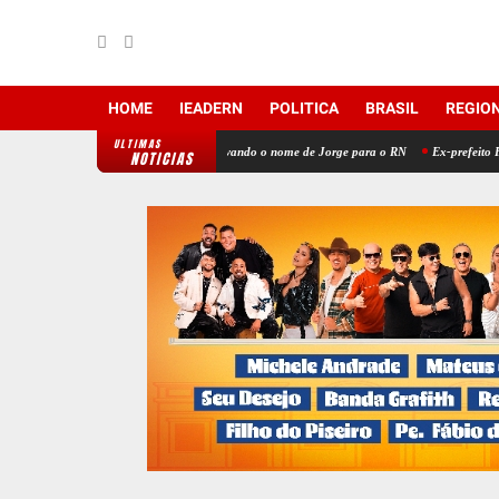
HOME
IEADERN
POLITICA
BRASIL
REGIO
ULTIMAS
Régis, um ícone do rádio levando o nome de Jorge para o RN
Ex-prefeito Felipão e ex-pr
NOTICIAS