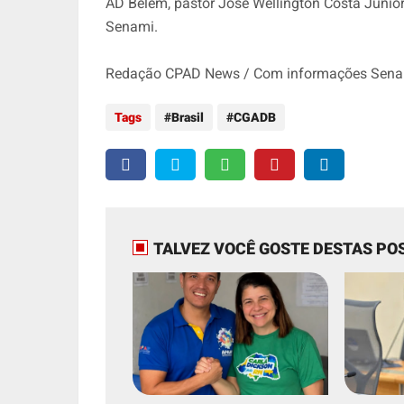
AD Belém, pastor José Wellington Costa Júnior
Senami.
Redação CPAD News / Com informações Senami
Tags
Brasil
CGADB
TALVEZ VOCÊ GOSTE DESTAS PO