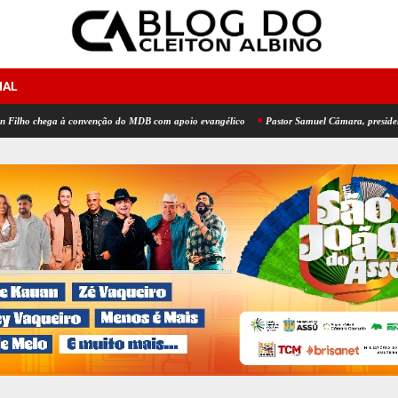
NAL
ga à convenção do MDB com apoio evangélico
Pastor Samuel Câmara, presidente da CADB,