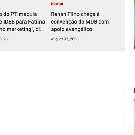
BRASIL
o do PT maquia
Renan Filho chega à
o IDEB para Fátima
convenção do MDB com
mo marketing", diz
apoio evangélico
 Azevedo
 2026
August 07, 2026