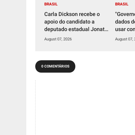
BRASIL
BRASIL
Carla Dickson recebe o
"Govern
apoio do candidato a
dados d
deputado estadual Jonata
usar co
Nascimento
Coronel
August 07, 2026
August 07,
0 COMENTÁRIOS