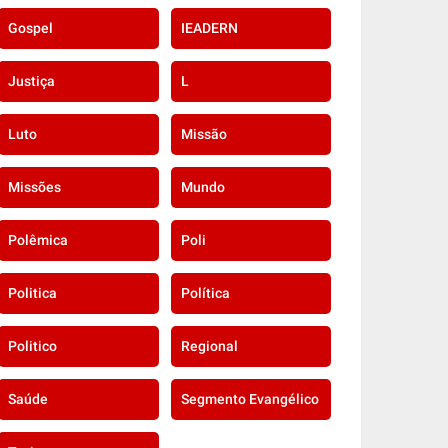
Gospel
IEADERN
Justiça
L
Luto
Missão
Missões
Mundo
Polêmica
Poli
Politica
Política
Politico
Regional
Saúde
Segmento Evangélico