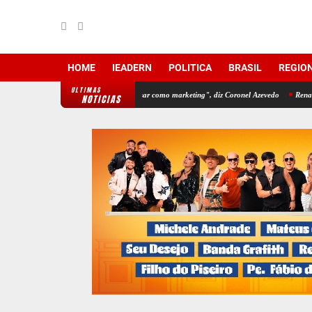
HOME
IEADERN
POLITICA
BRASIL
REGIO
ULTIMAS
ados do IDEB para Fátima usar como marketing", diz Coronel Azevedo
Renan Filho che
NOTICIAS