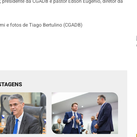
, presidente da CGADB e pastor Edson Eugênio, diretor da
 e fotos de Tiago Bertulino (CGADB)
STAGENS