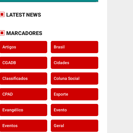
LATEST NEWS
MARCADORES
Artigos
Brasil
CGADB
Cidades
Classificados
Coluna Social
CPAD
Esporte
Evangélico
Evento
Eventos
Geral