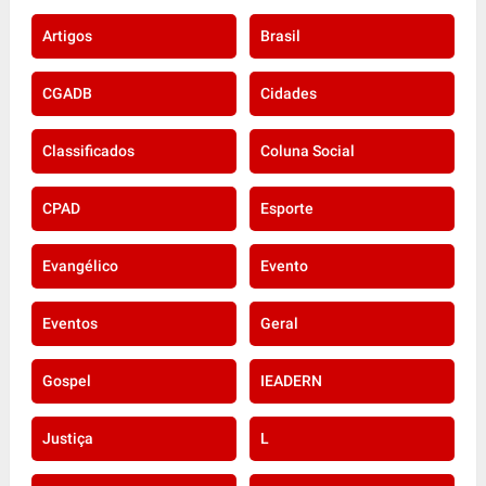
Artigos
Brasil
CGADB
Cidades
Classificados
Coluna Social
CPAD
Esporte
Evangélico
Evento
Eventos
Geral
Gospel
IEADERN
Justiça
L