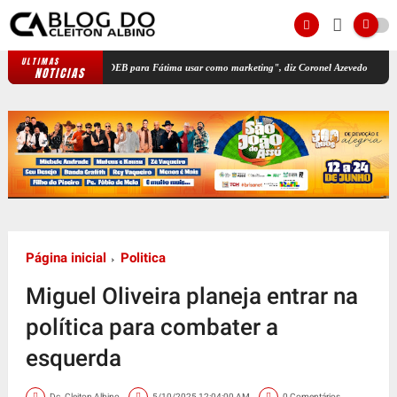
ULTIMAS
quia dados do IDEB para Fátima usar como marketing", diz Coronel Azevedo
Renan Fil
NOTICIAS
Página inicial
Politica
Miguel Oliveira planeja entrar na
política para combater a
esquerda
Dc. Cleiton Albino
5/10/2025 12:04:00 AM
0 Comentários