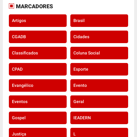
MARCADORES
Artigos
Brasil
CGADB
Cidades
Classificados
Coluna Social
CPAD
Esporte
Evangélico
Evento
Eventos
Geral
Gospel
IEADERN
Justiça
L