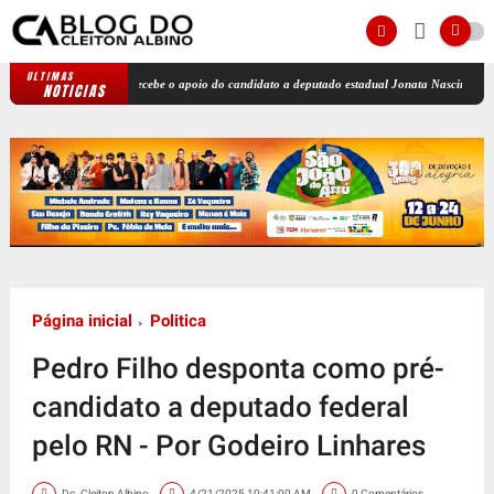
ULTIMAS
Carla Dickson recebe o apoio do candidato a deputado estadual Jonata Nascimento
"Gov
NOTICIAS
Página inicial
Politica
Pedro Filho desponta como pré-
candidato a deputado federal
pelo RN - Por Godeiro Linhares
Dc. Cleiton Albino
4/21/2025 10:41:00 AM
0 Comentários