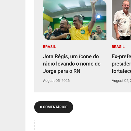
BRASIL
BRASIL
Jota Régis, um ícone do
Ex-prefe
rádio levando o nome de
preside
Jorge para o RN
fortalec
Juninho
August 05, 2026
August 05,
Caiçara
0 COMENTÁRIOS