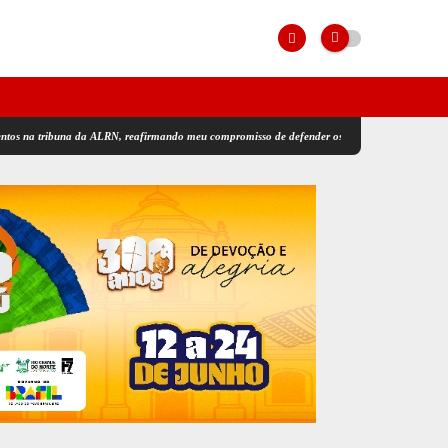
ibuna da ALRN, reafirmando meu compromisso de defender os interesses da população potiguar.