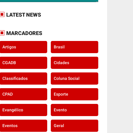
LATEST NEWS
MARCADORES
Artigos
Brasil
CGADB
Cidades
Classificados
Coluna Social
CPAD
Esporte
Evangélico
Evento
Eventos
Geral