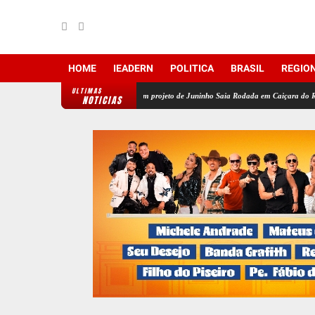
HOME
IEADERN
POLITICA
BRASIL
REGIO
ULTIMAS
x-presidente da Câmara fortalecem projeto de Juninho Saia Rodada em Caiçara do Rio do Vento
NOTICIAS