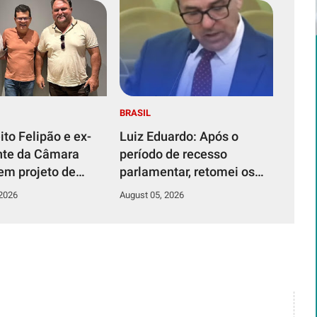
BRASIL
ito Felipão e ex-
Luiz Eduardo: Após o
nte da Câmara
período de recesso
em projeto de
parlamentar, retomei os
 Saia Rodada em
pronunciamentos na
 2026
August 05, 2026
 do Rio do Vento
tribuna da ALRN,
reafirmando meu
compromisso de defender
os interesses da
população potiguar.