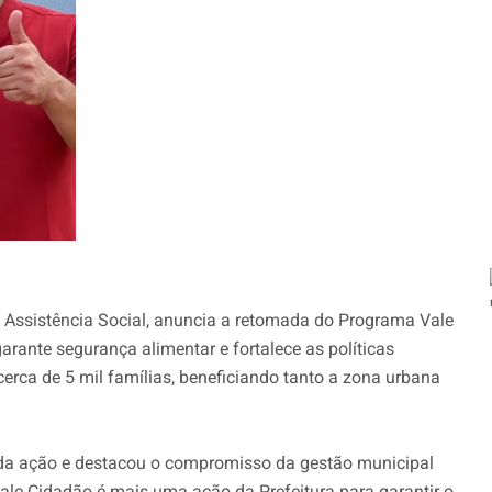
de Assistência Social, anuncia a retomada do Programa Vale
garante segurança alimentar e fortalece as políticas
erca de 5 mil famílias, beneficiando tanto a zona urbana
a da ação e destacou o compromisso da gestão municipal
le Cidadão é mais uma ação da Prefeitura para garantir o