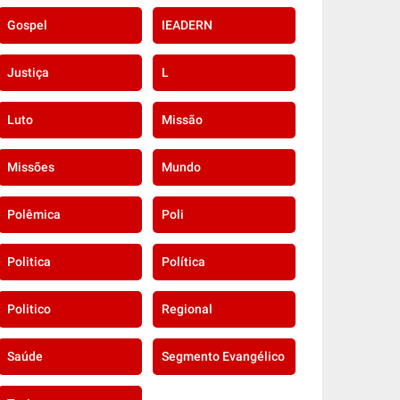
Gospel
IEADERN
Justiça
L
Luto
Missão
Missões
Mundo
Polêmica
Poli
Politica
Política
Politico
Regional
Saúde
Segmento Evangélico