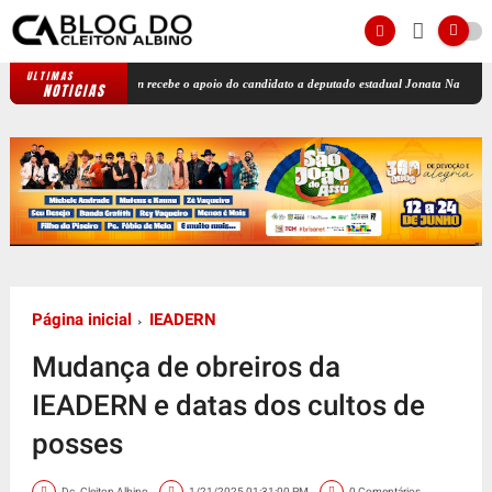
ULTIMAS
Carla Dickson recebe o apoio do candidato a deputado estadual Jonata Nascimento
"G
NOTICIAS
Página inicial
IEADERN
Mudança de obreiros da
IEADERN e datas dos cultos de
posses
Dc. Cleiton Albino
1/21/2025 01:31:00 PM
0 Comentários