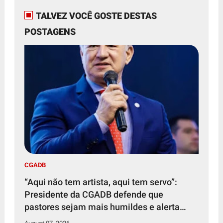
TALVEZ VOCÊ GOSTE DESTAS
POSTAGENS
CGADB
“Aqui não tem artista, aqui tem servo”:
Presidente da CGADB defende que
pastores sejam mais humildes e alerta
para soberba no púlpito