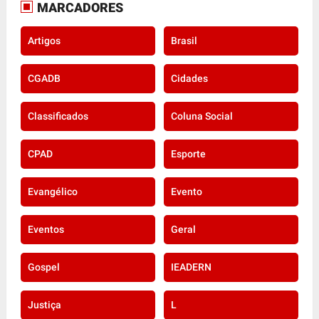
MARCADORES
Artigos
Brasil
CGADB
Cidades
Classificados
Coluna Social
CPAD
Esporte
Evangélico
Evento
Eventos
Geral
Gospel
IEADERN
Justiça
L