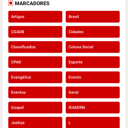
MARCADORES
Artigos
Brasil
CGADB
Cidades
Classificados
Coluna Social
CPAD
Esporte
Evangélico
Evento
Eventos
Geral
Gospel
IEADERN
Justiça
L