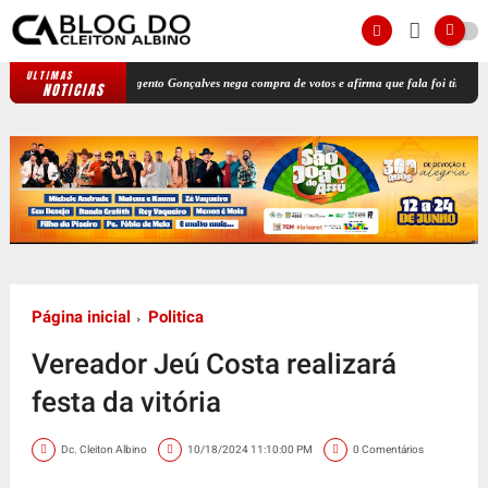
ULTIMAS
[VÍDEO] Sargento Gonçalves nega compra de votos e afirma que fala foi tirada de conte
NOTICIAS
Página inicial
Politica
Vereador Jeú Costa realizará
festa da vitória
Dc. Cleiton Albino
10/18/2024 11:10:00 PM
0 Comentários