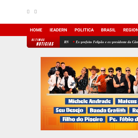
HOME
IEADERN
POLITICA
BRASIL
REGIO
ULTIMAS
levando o nome de Jorge para o RN
Ex-prefeito Felipão e ex-presidente da Câmara fortal
NOTICIAS