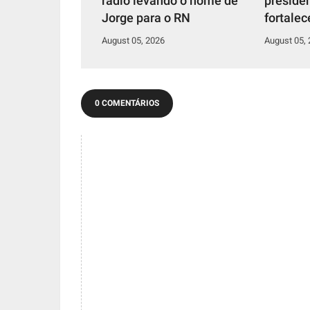
rádio levando o nome de
preside
Jorge para o RN
fortalec
Juninho
August 05, 2026
August 05,
Caiçara
0 COMENTÁRIOS