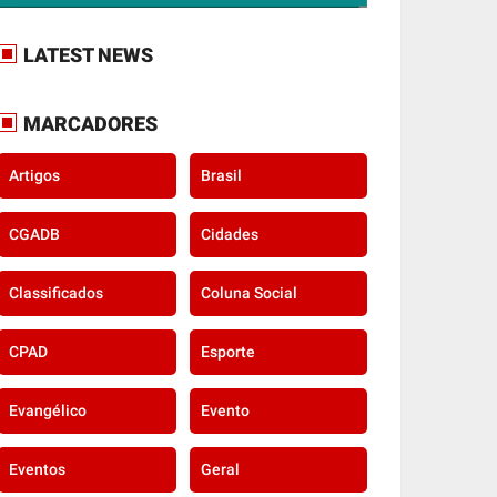
LATEST NEWS
MARCADORES
Artigos
Brasil
CGADB
Cidades
Classificados
Coluna Social
CPAD
Esporte
Evangélico
Evento
Eventos
Geral