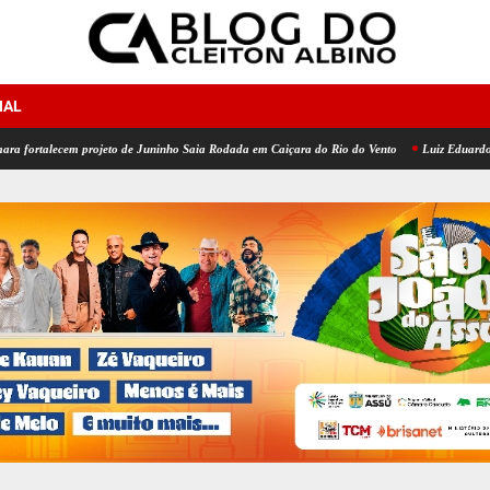
NAL
ecem projeto de Juninho Saia Rodada em Caiçara do Rio do Vento
Luiz Eduardo: Após o per