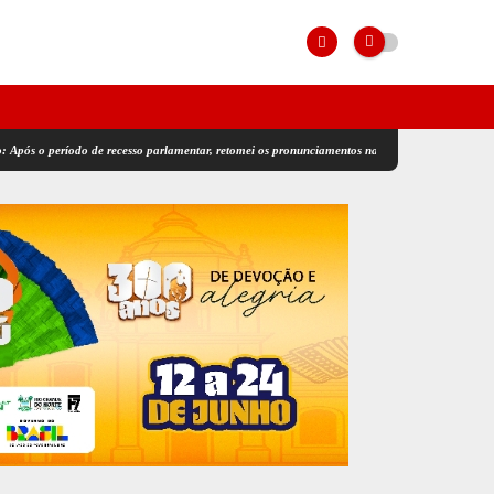
íodo de recesso parlamentar, retomei os pronunciamentos na tribuna da ALRN, reafirmando me