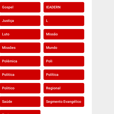
Gospel
IEADERN
Justiça
L
Luto
Missão
Missões
Mundo
Polêmica
Poli
Politica
Política
Politico
Regional
Saúde
Segmento Evangélico