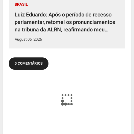
BRASIL
Luiz Eduardo: Após o período de recesso
parlamentar, retomei os pronunciamentos
na tribuna da ALRN, reafirmando meu
compromisso de defender os interesses da
August 05, 2026
população potiguar.
0 COMENTÁRIOS