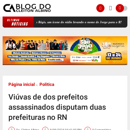
ULTIMAS
Jota Régis, um ícone do rádio levando o nome de Jorge para o RN
Ex-prefe
NOTICIAS
Página inicial
Politica
Viúvas de dos prefeitos
assassinados disputam duas
prefeituras no RN
Dc. Cleiton Albino
9/09/2024 04:41:00 PM
0 Comentários