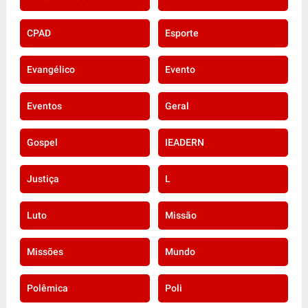
CPAD
Esporte
Evangélico
Evento
Eventos
Geral
Gospel
IEADERN
Justiça
L
Luto
Missão
Missões
Mundo
Polêmica
Poli