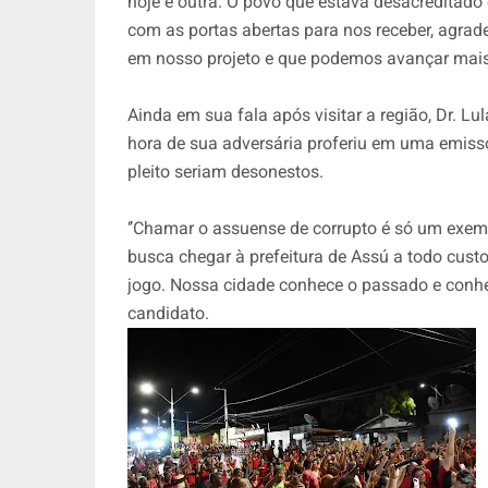
hoje é outra. O povo que estava desacreditad
com as portas abertas para nos receber, agrad
em nosso projeto e que podemos avançar mais’’
Ainda em sua fala após visitar a região, Dr. 
hora de sua adversária proferiu em uma emisso
pleito seriam desonestos.
‘’Chamar o assuense de corrupto é só um exemp
busca chegar à prefeitura de Assú a todo cust
jogo. Nossa cidade conhece o passado e conhec
candidato.