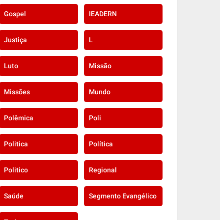
Gospel
IEADERN
Justiça
L
Luto
Missão
Missões
Mundo
Polêmica
Poli
Politica
Política
Politico
Regional
Saúde
Segmento Evangélico