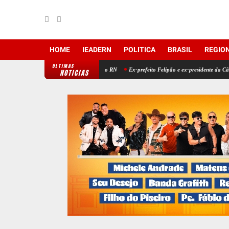
HOME
IEADERN
POLITICA
BRASIL
REGIO
ULTIMAS
o levando o nome de Jorge para o RN
Ex-prefeito Felipão e ex-presidente da Câmara forta
NOTICIAS