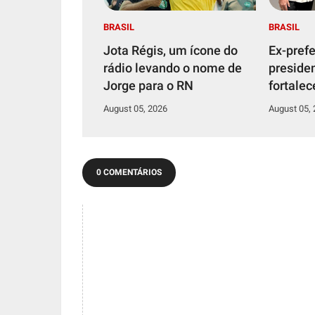
BRASIL
BRASIL
Jota Régis, um ícone do
Ex-prefe
rádio levando o nome de
preside
Jorge para o RN
fortalec
Juninho
August 05, 2026
August 05,
Caiçara
0 COMENTÁRIOS