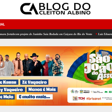
NAL
lecem projeto de Juninho Saia Rodada em Caiçara do Rio do Vento
Luiz Eduardo: Após o p