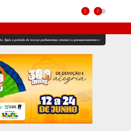
eríodo de recesso parlamentar, retomei os pronunciamentos na tribuna da ALRN, reafirmando m