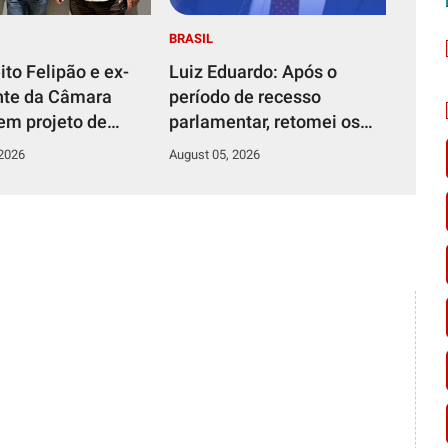
BRASIL
ito Felipão e ex-
Luiz Eduardo: Após o
nte da Câmara
período de recesso
em projeto de
parlamentar, retomei os
 Saia Rodada em
pronunciamentos na
 2026
August 05, 2026
 do Rio do Vento
tribuna da ALRN,
reafirmando meu
compromisso de defender
os interesses da
população potiguar.