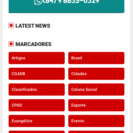
LATEST NEWS
MARCADORES
Artigos
Brasil
CGADB
Cidades
Classificados
Coluna Social
CPAD
Esporte
Evangélico
Evento