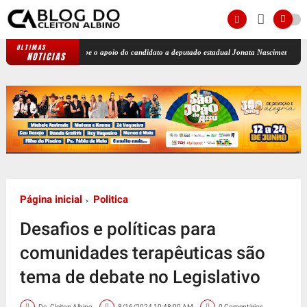
ULTIMAS
la Dickson recebe o apoio do candidato a deputado estadual Jonata Nascimento
"Governo
NOTICIAS
Página inicial
Politica
Desafios e políticas para
comunidades terapêuticas são
tema de debate no Legislativo
Dc. Cleiton Albino
8/16/2024 10:48:00 AM
0 Comentários