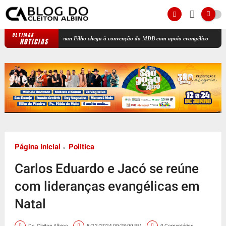
ULTIMAS
Renan Filho chega à convenção do MDB com apoio evangélico
Pastor Samue
NOTICIAS
Página inicial
Politica
Carlos Eduardo e Jacó se reúne
com lideranças evangélicas em
Natal
Dc. Cleiton Albino
8/12/2024 09:28:00 PM
0 Comentários