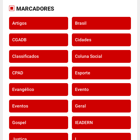
MARCADORES
Artigos
Brasil
CGADB
Cidades
Classificados
Coluna Social
CPAD
Esporte
Evangélico
Evento
Eventos
Geral
Gospel
IEADERN
Justiça
L