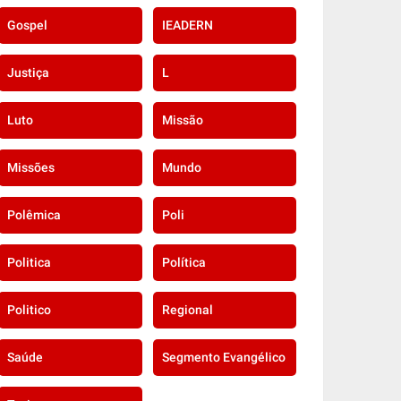
Gospel
IEADERN
Justiça
L
Luto
Missão
Missões
Mundo
Polêmica
Poli
Politica
Política
Politico
Regional
Saúde
Segmento Evangélico