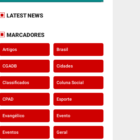
LATEST NEWS
MARCADORES
Artigos
Brasil
CGADB
Cidades
Classificados
Coluna Social
CPAD
Esporte
Evangélico
Evento
Eventos
Geral