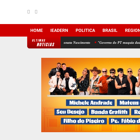
HOME
IEADERN
POLITICA
BRASIL
REGIO
ULTIMAS
candidato a deputado estadual Jonata Nascimento
"Governo do PT maquia dados do IDEB 
NOTICIAS