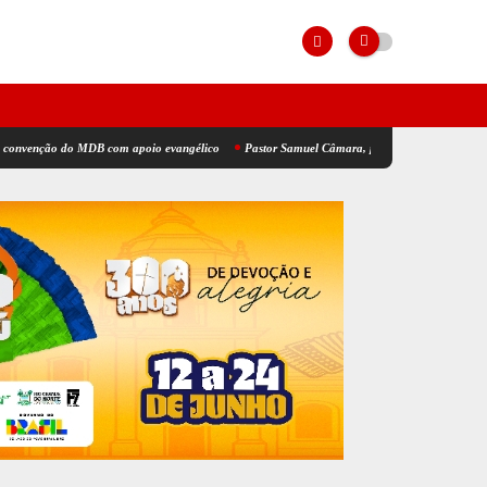
o do MDB com apoio evangélico
Pastor Samuel Câmara, presidente da CADB, será suplente