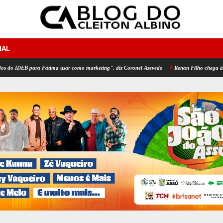
NAL
para Fátima usar como marketing", diz Coronel Azevedo
Renan Filho chega à convençã