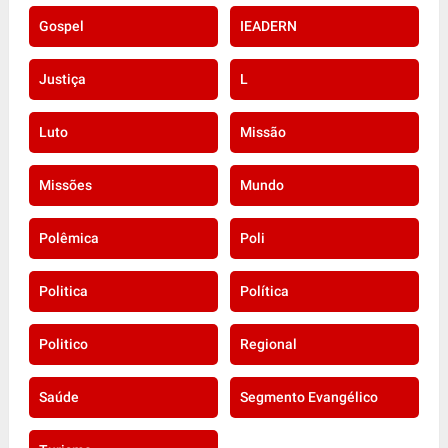
Gospel
IEADERN
Justiça
L
Luto
Missão
Missões
Mundo
Polêmica
Poli
Politica
Política
Politico
Regional
Saúde
Segmento Evangélico