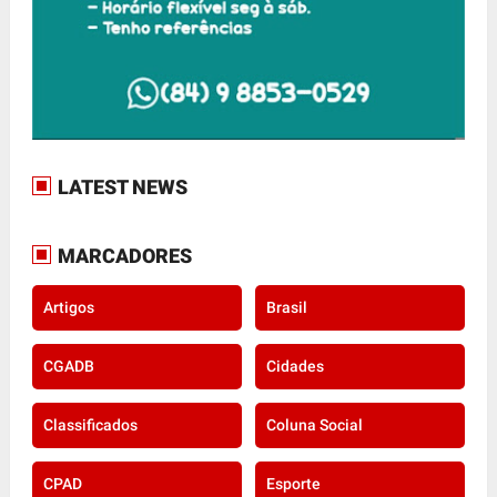
LATEST NEWS
MARCADORES
Artigos
Brasil
CGADB
Cidades
Classificados
Coluna Social
CPAD
Esporte