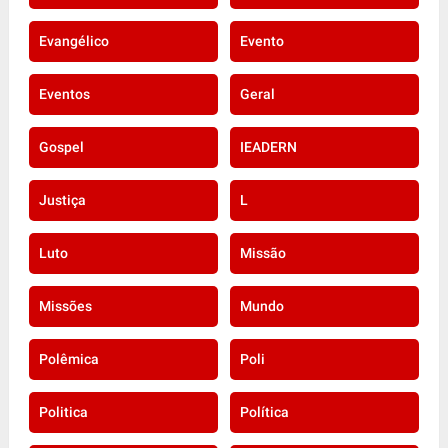
Evangélico
Evento
Eventos
Geral
Gospel
IEADERN
Justiça
L
Luto
Missão
Missões
Mundo
Polêmica
Poli
Politica
Política