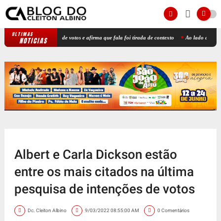
ULTIMAS
lves nega compra de votos e afirma que fala foi tirada de contexto
Ao lado de Flávio Bo
NOTICIAS
Albert e Carla Dickson estão
entre os mais citados na última
pesquisa de intenções de votos
Dc. Cleiton Albino
9/03/2022 08:55:00 AM
0 Comentários