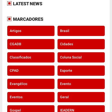
LATEST NEWS
MARCADORES
Artigos
Brasil
CGADB
Cidades
Classificados
Coluna Social
CPAD
Esporte
Evangélico
Evento
Eventos
Geral
Gospel
IEADERN