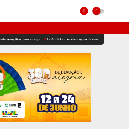
lica, para o cargo
Carla Dickson recebe o apoio do candidato a deputado estadual Jonata