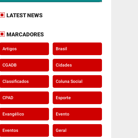
LATEST NEWS
MARCADORES
Artigos
Brasil
CGADB
Cidades
Classificados
Coluna Social
CPAD
Esporte
Evangélico
Evento
Eventos
Geral