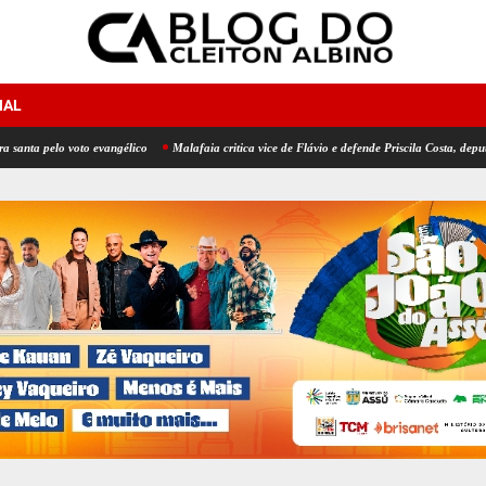
NAL
lo voto evangélico
Malafaia critica vice de Flávio e defende Priscila Costa, deputada evangé