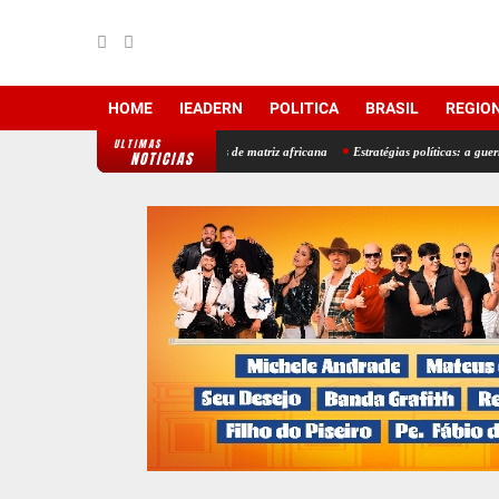
HOME
IEADERN
POLITICA
BRASIL
REGIO
ULTIMAS
 de candidaturas de religiões de matriz africana
Estratégias políticas: a guerra santa pe
NOTICIAS