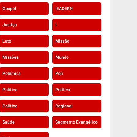
Gospel
IEADERN
Justiça
L
Luto
Missão
Missões
Mundo
Polêmica
Poli
Politica
Política
Politico
Regional
Saúde
Segmento Evangélico