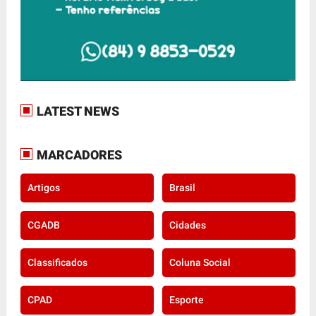
LATEST NEWS
MARCADORES
Artigos
Brasil
CGADB
Cidades
Classificados
Coluna Social
CPAD
Esporte