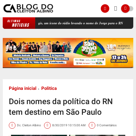
ULTIMAS
Jota Régis, um ícone do rádio levando o nome de Jorge para o RN
Ex-prefeito 
NOTICIAS
Página inicial
Politica
Dois nomes da política do RN
tem destino em São Paulo
Dc. Cleiton Albino
8/30/2019 10:15:00 AM
0 Comentários