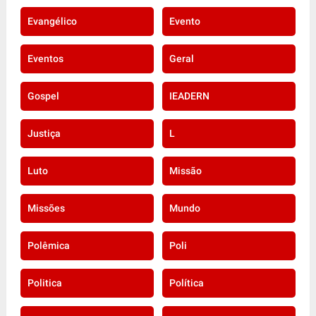
Evangélico
Evento
Eventos
Geral
Gospel
IEADERN
Justiça
L
Luto
Missão
Missões
Mundo
Polêmica
Poli
Politica
Política