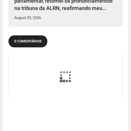
parlamentar, retomei os pronunciamentos
na tribuna da ALRN, reafirmando meu
compromisso de defender os interesses da
August 05, 2026
população potiguar.
0 COMENTÁRIOS