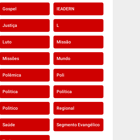
Gospel
IEADERN
Justiça
L
Luto
Missão
Missões
Mundo
Polêmica
Poli
Politica
Política
Politico
Regional
Saúde
Segmento Evangélico