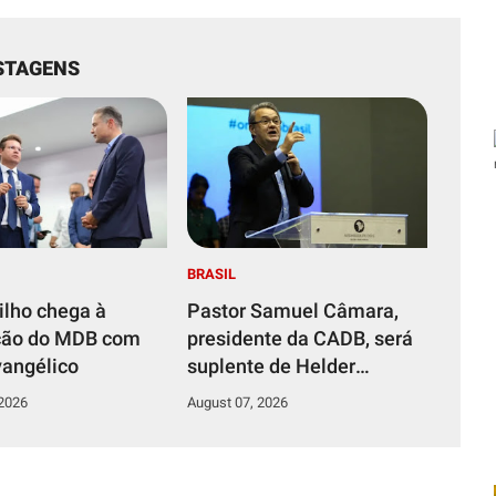
STAGENS
BRASIL
ilho chega à
Pastor Samuel Câmara,
ção do MDB com
presidente da CADB, será
vangélico
suplente de Helder
Barbalho no Pará
 2026
August 07, 2026