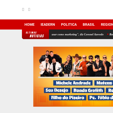
HOME
IEADERN
POLITICA
BRASIL
REGIO
ULTIMAS
a dados do IDEB para Fátima usar como marketing", diz Coronel Azevedo
Renan Filho 
NOTICIAS