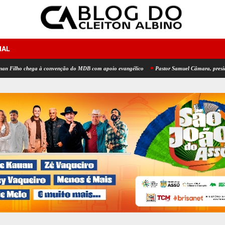
NAL
chega à convenção do MDB com apoio evangélico
Pastor Samuel Câmara, presidente da CA