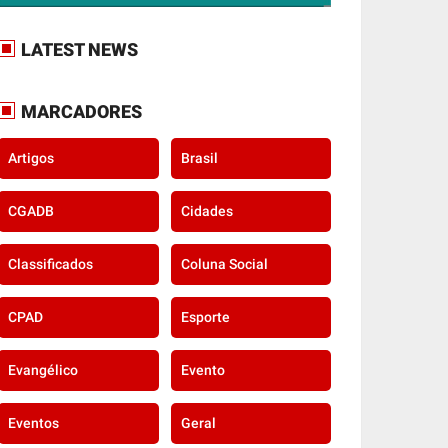
LATEST NEWS
MARCADORES
Artigos
Brasil
CGADB
Cidades
Classificados
Coluna Social
CPAD
Esporte
Evangélico
Evento
Eventos
Geral