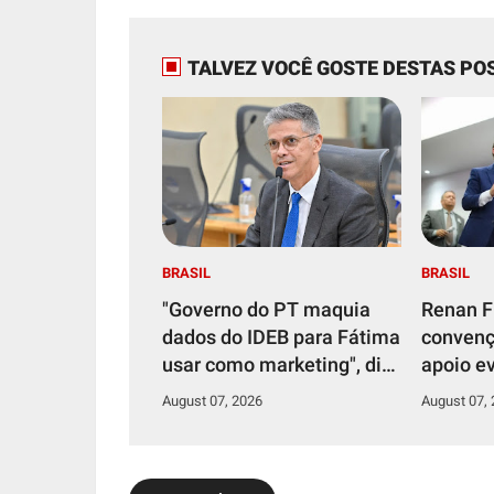
TALVEZ VOCÊ GOSTE DESTAS PO
BRASIL
BRASIL
"Governo do PT maquia
Renan F
dados do IDEB para Fátima
conven
usar como marketing", diz
apoio e
Coronel Azevedo
August 07, 2026
August 07,