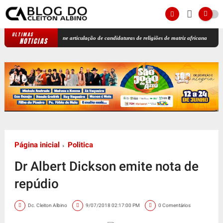
ULTIMAS
cumba: PSOL reúne articulação de candidaturas de religiões de matriz africana
Estratégi
NOTICIAS
Página inicial
Politica
Dr Albert Dickson emite nota de
repúdio
Dc. Cleiton Albino
9/07/2018 02:17:00 PM
0 Comentários