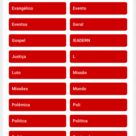
Evangélico
Evento
Eventos
Geral
Gospel
IEADERN
Justiça
L
Luto
Missão
Missões
Mundo
Polêmica
Poli
Politica
Política