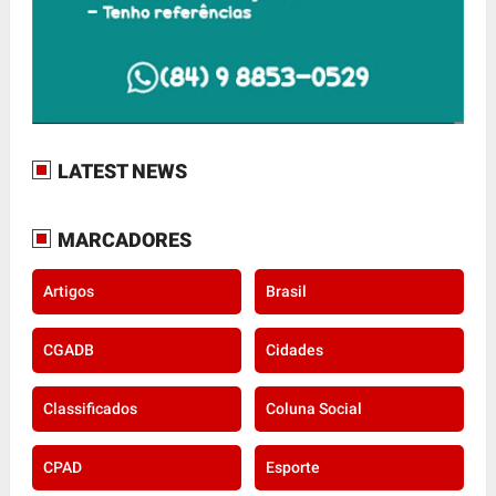
LATEST NEWS
MARCADORES
Artigos
Brasil
CGADB
Cidades
Classificados
Coluna Social
CPAD
Esporte