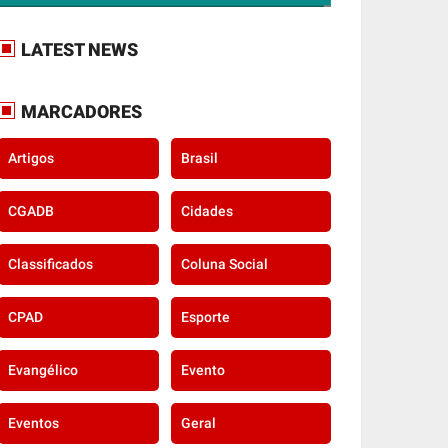
LATEST NEWS
MARCADORES
Artigos
Brasil
CGADB
Cidades
Classificados
Coluna Social
CPAD
Esporte
Evangélico
Evento
Eventos
Geral