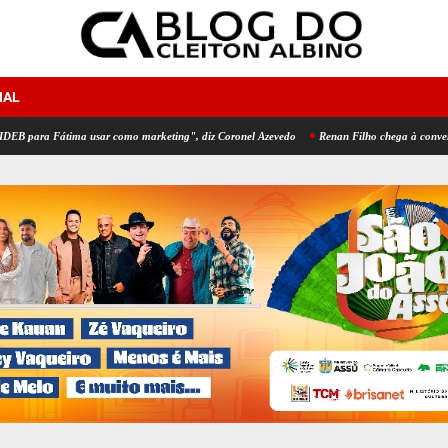
NAL
 Fátima usar como marketing", diz Coronel Azevedo
Renan Filho chega à convenção do