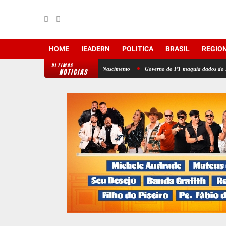
HOME
IEADERN
POLITICA
BRASIL
REGIO
ULTIMAS
idato a deputado estadual Jonata Nascimento
"Governo do PT maquia dados do IDEB para
NOTICIAS