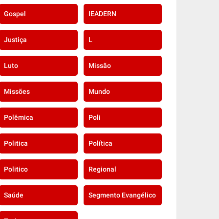
Gospel
IEADERN
Justiça
L
Luto
Missão
Missões
Mundo
Polêmica
Poli
Politica
Política
Politico
Regional
Saúde
Segmento Evangélico