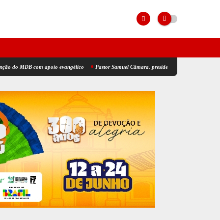
 MDB com apoio evangélico
Pastor Samuel Câmara, presidente da CADB, será suplente de 