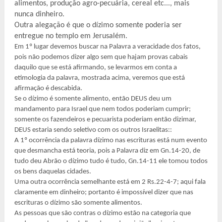
alimentos, produção agro-pecuária, cereal etc..., mais
nunca dinheiro.
Outra alegação é que o dízimo somente poderia ser
entregue no templo em Jerusalém.
Em 1º lugar devemos buscar na Palavra a veracidade dos fatos,
pois não podemos dizer algo sem que hajam provas cabais
daquilo que se está afirmando, se levarmos em conta a
etimologia da palavra, mostrada acima, veremos que está
afirmação é descabida.
Se o dízimo é somente alimento, então DEUS deu um
mandamento para Israel que nem todos poderiam cumprir;
somente os fazendeiros e pecuarista poderiam então dizimar,
DEUS estaria sendo seletivo com os outros Israelitas::
A 1º ocorrência da palavra dízimo nas escrituras está num evento
que desmancha está teoria, pois a Palavra diz em Gn.14-20, de
tudo deu Abrão o dízimo tudo é tudo, Gn.14-11 ele tomou todos
os bens daquelas cidades.
Uma outra ocorrência semelhante está em 2 Rs.22-4-7; aqui fala
claramente em dinheiro; portanto é impossível dizer que nas
escrituras o dízimo são somente alimentos.
As pessoas que são contras o dízimo estão na categoria que