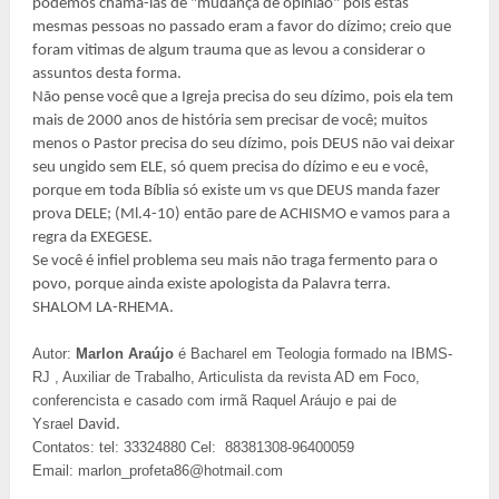
podemos chama-las de "mudança de opinião" pois estas
mesmas pessoas no passado eram a favor do dízimo; creio que
foram vitimas de algum trauma que as levou a considerar o
assuntos desta forma.
Não pense você que a Igreja precisa do seu dízimo, pois ela tem
mais de 2000 anos de história sem precisar de você; muitos
menos o Pastor precisa do seu dízimo, pois DEUS não vai deixar
seu ungido sem ELE, só quem precisa do dízimo e eu e você,
porque em toda Bíblia só existe um vs que DEUS manda fazer
prova DELE; (Ml.4-10) então pare de ACHISMO e vamos para a
regra da EXEGESE.
Se você é infiel problema seu mais não traga fermento para o
povo, porque ainda existe apologista da Palavra terra.
SHALOM LA-RHEMA.
Autor:
Marlon Araújo
é Bacharel em Teologia formado na IBMS-
RJ , Auxiliar de Trabalho, Articulista da revista AD em Foco,
conferencista e casado com irmã Raquel Aráujo e pai de
Ysrael
David.
Contatos: tel:
33324880 Cel:
88381308-96400059
Email:
marlon_profeta86@hotmail.com