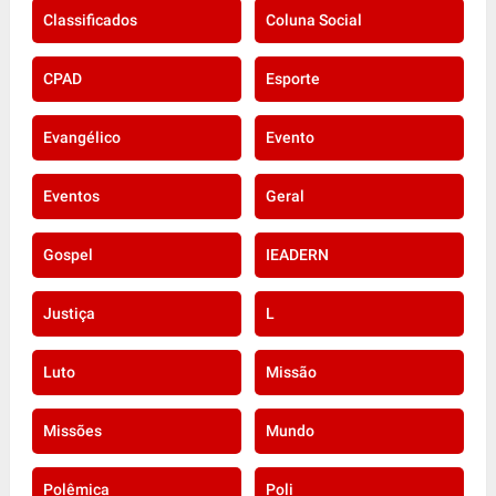
Classificados
Coluna Social
CPAD
Esporte
Evangélico
Evento
Eventos
Geral
Gospel
IEADERN
Justiça
L
Luto
Missão
Missões
Mundo
Polêmica
Poli