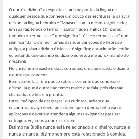
O que é o dízimo? a resposta estaria na ponta da língua de
qualquer pessoa que conhece um pouco das escrituras; a palavra
dízimo na língua hebraica é "Maaser" com o mesmo significado;
em sua raiz temos o termo, "issaron" que significa 10º parte;
também o termo "eser" que significa "10"; e o termo "asar" que
significa "dar o dízimo", umas das suas variações do hebraico
antigo, a palavra dízimo é Maaser é significa; aproximação; então
eu entendo que quando eu dízimo eu estou me aproximando do
CRIADOR.
No cristianismo existem duas correntes: uma que aceita o dízimo
e outra que condena.
Bem vamos falar um pouco sobre a corrente que condena o
dízimo, já que á outra não temos muito que fala, pois eles são
chamados de fies em pronto.
Estes "teólogos da desgraças" ou curiosos, acham que
encontraram algo novo, pois dizem que o dízimo tinha várias
aplicações e deveriam atender a algumas exigências para ser
entregue. vejamos o que eles dizem.
Dízimo na Bíblia nunca está relacionado a dinheiro; nunca e
nunca e nunca, dízimo sempre está relacionado á comida,